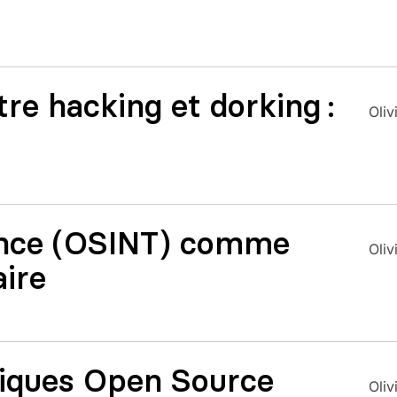
tre hacking et dorking :
Oliv
gence (OSINT) comme
Oliv
ire
iques Open Source
Oliv