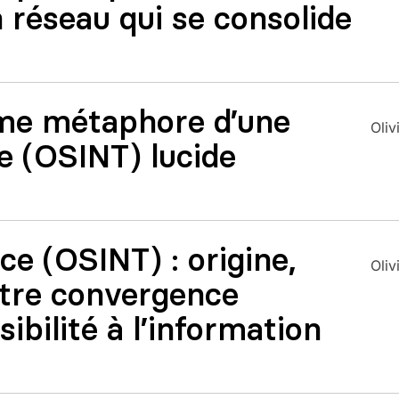
n réseau qui se consolide
me métaphore d’une
Oliv
e (OSINT) lucide
ce (OSINT) : origine,
Oliv
entre convergence
ibilité à l’information