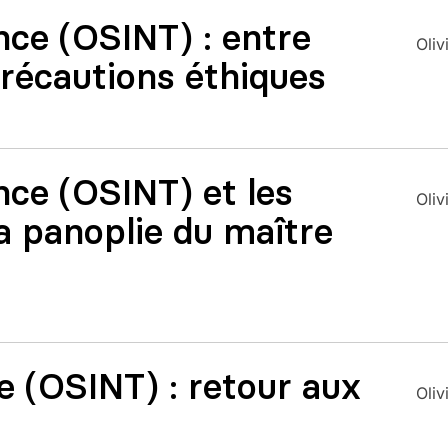
nce (OSINT) : entre
Oliv
précautions éthiques
nce (OSINT) et les
Oliv
a panoplie du maître
e (OSINT) : retour aux
Oliv