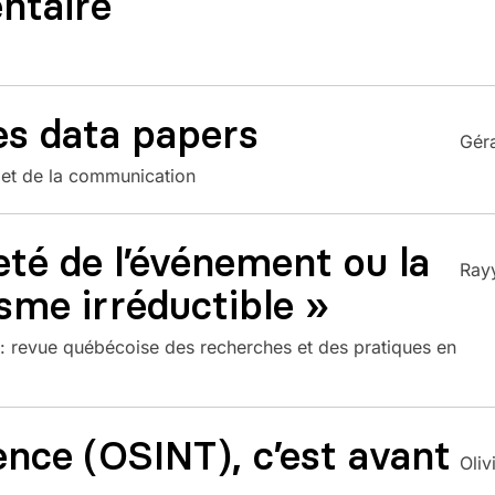
ntaire
des data papers
Géra
 et de la communication
eté de l’événement ou la
Ray
isme irréductible »
: revue québécoise des recherches et des pratiques en
ence (OSINT), c’est avant
Oliv