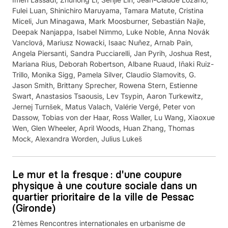
Fulei Luan, Shinichiro Maruyama, Tamara Matute, Cristina
Miceli, Jun Minagawa, Mark Moosburner, Sebastián Najle,
Deepak Nanjappa, Isabel Nimmo, Luke Noble, Anna Novák
Vanclová, Mariusz Nowacki, Isaac Nuñez, Arnab Pain,
Angela Piersanti, Sandra Pucciarelli, Jan Pyrih, Joshua Rest,
Mariana Rius, Deborah Robertson, Albane Ruaud, Iñaki Ruiz-
Trillo, Monika Sigg, Pamela Silver, Claudio Slamovits, G.
Jason Smith, Brittany Sprecher, Rowena Stern, Estienne
Swart, Anastasios Tsaousis, Lev Tsypin, Aaron Turkewitz,
Jernej Turnšek, Matus Valach, Valérie Vergé, Peter von
Dassow, Tobias von der Haar, Ross Waller, Lu Wang, Xiaoxue
Wen, Glen Wheeler, April Woods, Huan Zhang, Thomas
Mock, Alexandra Worden, Julius Lukeš
Le mur et la fresque : d'une coupure
physique à une couture sociale dans un
quartier prioritaire de la ville de Pessac
(Gironde)
21èmes Rencontres internationales en urbanisme de