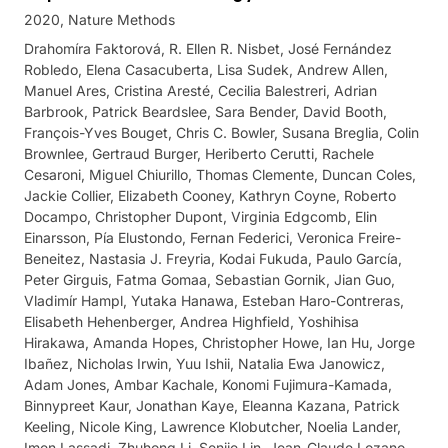
2020
Nature Methods
Drahomíra Faktorová, R. Ellen R. Nisbet, José Fernández
Robledo, Elena Casacuberta, Lisa Sudek, Andrew Allen,
Manuel Ares, Cristina Aresté, Cecilia Balestreri, Adrian
Barbrook, Patrick Beardslee, Sara Bender, David Booth,
François-Yves Bouget, Chris C. Bowler, Susana Breglia, Colin
Brownlee, Gertraud Burger, Heriberto Cerutti, Rachele
Cesaroni, Miguel Chiurillo, Thomas Clemente, Duncan Coles,
Jackie Collier, Elizabeth Cooney, Kathryn Coyne, Roberto
Docampo, Christopher Dupont, Virginia Edgcomb, Elin
Einarsson, Pía Elustondo, Fernan Federici, Veronica Freire-
Beneitez, Nastasia J. Freyria, Kodai Fukuda, Paulo García,
Peter Girguis, Fatma Gomaa, Sebastian Gornik, Jian Guo,
Vladimír Hampl, Yutaka Hanawa, Esteban Haro-Contreras,
Elisabeth Hehenberger, Andrea Highfield, Yoshihisa
Hirakawa, Amanda Hopes, Christopher Howe, Ian Hu, Jorge
Ibañez, Nicholas Irwin, Yuu Ishii, Natalia Ewa Janowicz,
Adam Jones, Ambar Kachale, Konomi Fujimura-Kamada,
Binnypreet Kaur, Jonathan Kaye, Eleanna Kazana, Patrick
Keeling, Nicole King, Lawrence Klobutcher, Noelia Lander,
Imen Lassadi, Zhuhong Li, Senjie Lin, Jean-Claude Lozano,