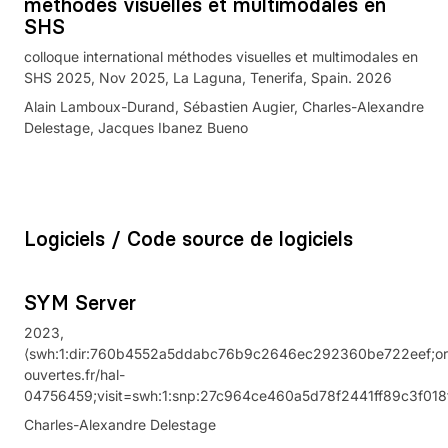
méthodes visuelles et multimodales en
SHS
colloque international méthodes visuelles et multimodales en
SHS 2025, Nov 2025, La Laguna, Tenerifa, Spain. 2026
Alain Lamboux-Durand, Sébastien Augier, Charles-Alexandre
Delestage, Jacques Ibanez Bueno
Logiciels / Code source de logiciels
SYM Server
2023,
⟨swh:1:dir:760b4552a5ddabc76b9c2646ec292360be722eef;origi
ouvertes.fr/hal-
04756459;visit=swh:1:snp:27c964ce460a5d78f2441ff89c3f018
Charles-Alexandre Delestage