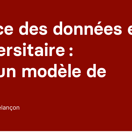
ce des données 
rsitaire :
’un modèle de
elançon