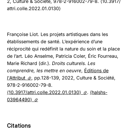
2, Culture & Société, 978-2-916002-79-8. ⟨10.3917/
attri.colle.2022.01.0130⟩
Françoise Liot. Les projets artistiques dans les
établissements de santé. L’expérience d’une
réciprocité qui redéfinit la nature du soin et la place
de l’art. Léo Anselme, Patricia Coler, Éric Fourreau,
Marie Richard (dir.).
Droits culturels. Les
comprendre, les mettre en oeuvre
,
Éditions de
l'Attribut
(lien externe)
, pp.128-139, 2022, Culture & Société,
978-2-916002-79-8.
⟨10.3917/attri.colle.2022.01.0130⟩
(lien externe)
.
⟨halshs-
03964490⟩
(lien externe)
Citations