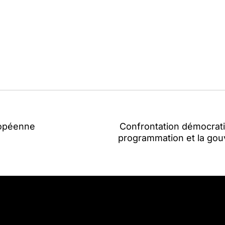
uropéenne
Confrontation démocratiq
programmation et la gou