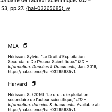
condaire de l’auteur scientifique.
I2D –
, 53, pp.27.
⟨hal-03265685⟩
(lien externe)
MLA
Nérisson, Sylvie. “Le Droit d’Exploitation
Secondaire De l’Auteur Scientifique.”
I2D –
Information, Données & Documents
, Jan. 2016,
https://hal.science/hal-03265685v1.
Harvard
Nérisson, S. (2016) “Le droit d’exploitation
secondaire de l’auteur scientifique,”
I2D –
Information, données & documents
. Available at:
https://hal.science/hal-03265685v1.