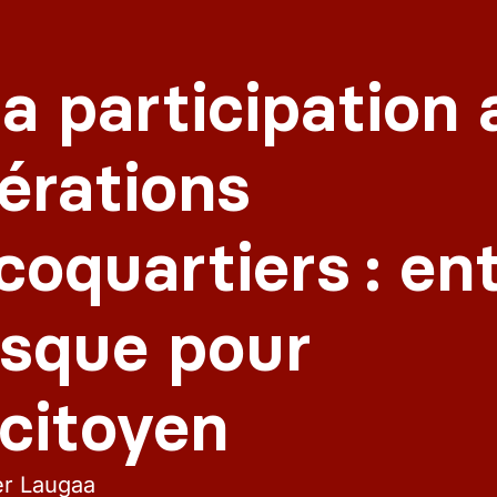
la participation 
érations
coquartiers : en
risque pour
citoyen
er Laugaa