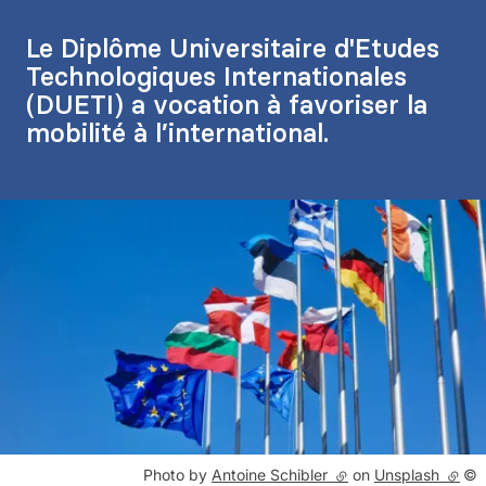
Le Diplôme Universitaire d'Etudes
Technologiques Internationales
(DUETI) a vocation à favoriser la
mobilité à l’international.
Agrandir
Droits réservés :
Photo by
Antoine Schibler
(lien externe)
on
Unsplash
(lien 