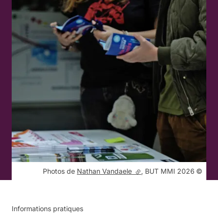
Droits réservés :
Photos de
Nathan Vandaele
(lien externe)
, BUT MMI 2026
Informations pratiques