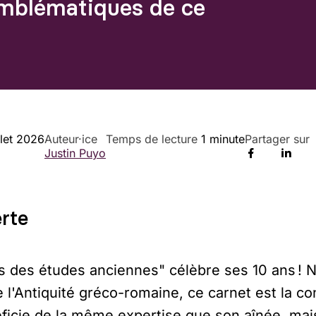
emblématiques de ce
llet 2026
Auteur·ice
Temps de lecture
1 minute
Partager sur
Justin Puyo
rte
s des études anciennes" célèbre ses 10 ans ! 
l'Antiquité gréco-romaine, ce carnet est la co
éficie de la même expertise que son aînée, mai