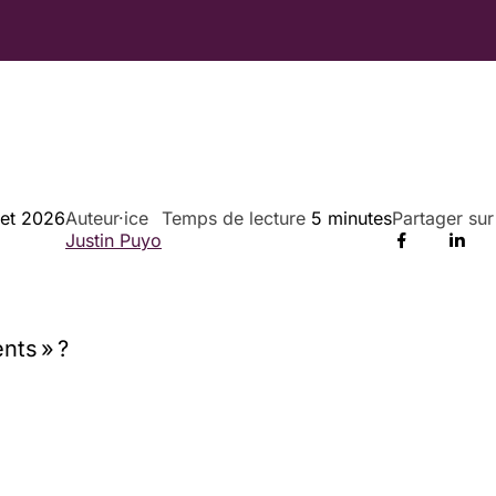
llet 2026
Auteur·ice
Temps de lecture
5 minutes
Partager sur
Justin Puyo
nts » ?