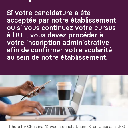
Si votre candidature a été
acceptée par notre établissement
ou si vous continuez votre cursus
à l'IUT, vous devez procéder à
votre inscription administrative
afin de confirmer votre scolarité
au sein de notre établissement.
Agrandir
Droits réservés :
Photo by
Christina @ wocintechchat.com
(lien externe)
on
Unsplash
(lien 