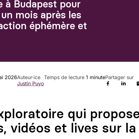
e à Budapest pour
e un mois après les
daction éphémère et
ai 2026
Auteur·ice
Temps de lecture
1 minute
Partager sur
Justin Puyo
xploratoire qui propose
, vidéos et lives sur la