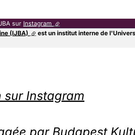
'IJBA sur
Instagram
(lien externe)
aine (IJBA)
(lien externe)
est un institut interne de l'Univ
n sur Instagram
tagée par Budapest Kult