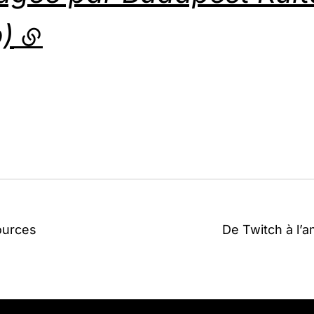
)
 externe)
ources
De Twitch à l’a