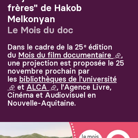
frères" de Hakob
Melkonyan
Le Mois du doc
Dans le cadre de la 25
édition
e
du
Mois du film documentaire
(lien e
,
une projection est proposée le 25
novembre prochain par
les
bibliothèques de l'université
(lien externe)
et
ALCA
(lien externe)
, l'Agence Livre,
Cinéma et Audiovisuel en
Nouvelle-Aquitaine.
Agrandir