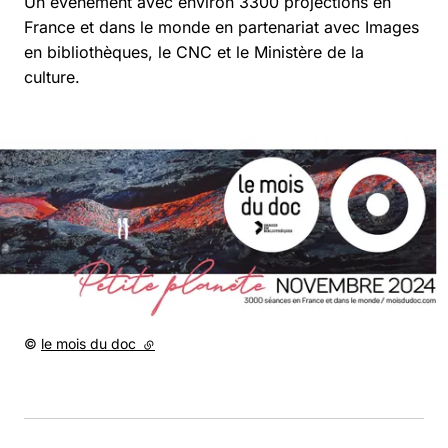
Un évènement avec environ 3300 projections en
France et dans le monde en partenariat avec Images
en bibliothèques, le CNC et le Ministère de la
culture.
Agrandir
Droits réservés :
©
le mois du doc
(lien externe)