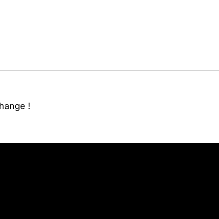
 externe)
hange !