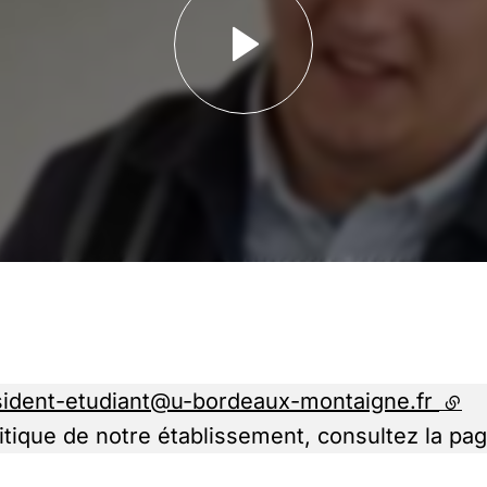
Lancer la vidéo - Yan
sident-etudiant@u-bordeaux-montaigne.fr
(lie
itique de notre établissement, consultez la pag