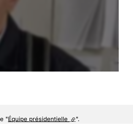
is Jaillet, Vice-président étudiant
n externe)
e "
Équipe présidentielle
(lien externe)
".