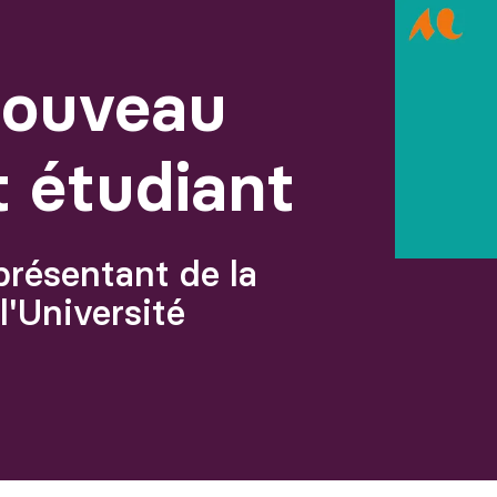
Agrandir
 nouveau
t étudiant
eprésentant de la
'Université